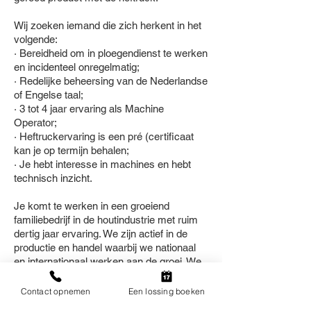
Wij zoeken iemand die zich herkent in het
volgende:
· Bereidheid om in ploegendienst te werken
en incidenteel onregelmatig;
· Redelijke beheersing van de Nederlandse
of Engelse taal;
· 3 tot 4 jaar ervaring als Machine
Operator;
· Heftruckervaring is een pré (certificaat
kan je op termijn behalen;
· Je hebt interesse in machines en hebt
technisch inzicht.
Je komt te werken in een groeiend
familiebedrijf in de houtindustrie met ruim
dertig jaar ervaring. We zijn actief in de
productie en handel waarbij we nationaal
en internationaal werken aan de groei. We
houden van korte lijnen en hebben een
informele sfeer.
Contact opnemen
Een lossing boeken