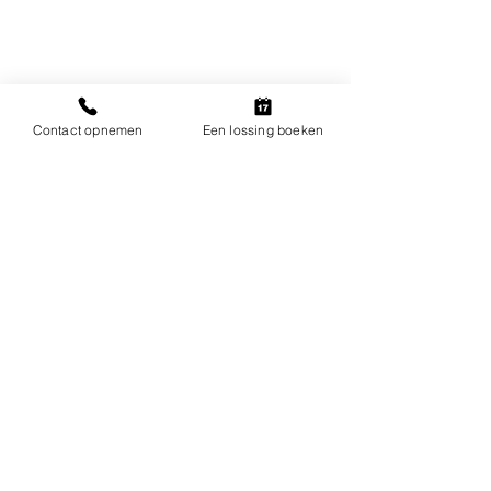
Contact opnemen
Een lossing boeken
&amp;lt; Zurück
Dek 1000x1000 mm