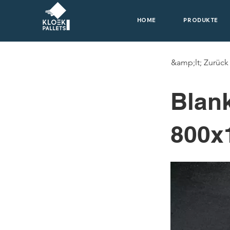
HOME
PRODUKTE
&amp;lt; Zurück
Blan
800x