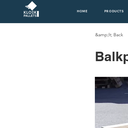
HOME
PRODUCTS
&amp;lt; Back
Balk