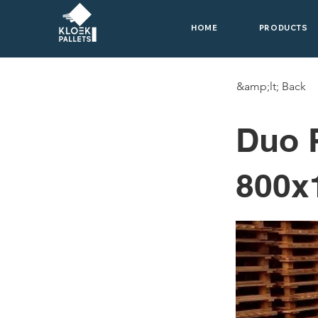
HOME
PRODUCTS
&amp;lt; Back
Duo P
800x