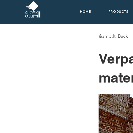
HOME
PRODUCTS
&amp;lt; Back
Verpa
mate