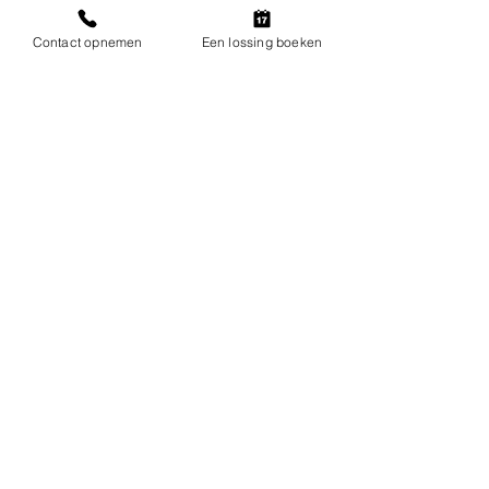
Contact opnemen
Een lossing boeken
CP-9 Pallet 1140x1140 mm, meermalig gebruik