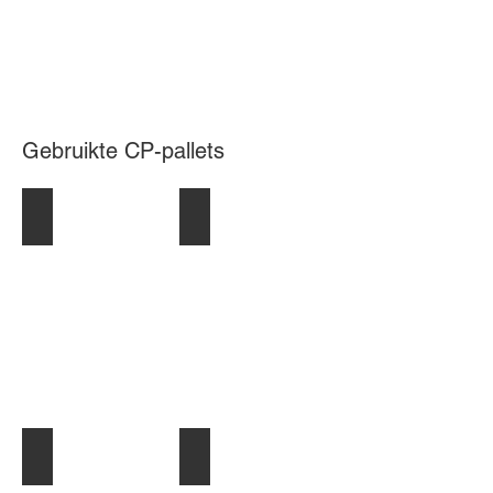
Gebruikte CP-pallets
CP-1 Pallet 1000x1200 mm, meermalig gebruik
CP-2 Pallet 800x1200 mm, meermalig gebr
CP-3 Pallet 1140x1140 mm, meermalig gebruik
CP-4 Pallet 1100x1300 mm, meermalig geb