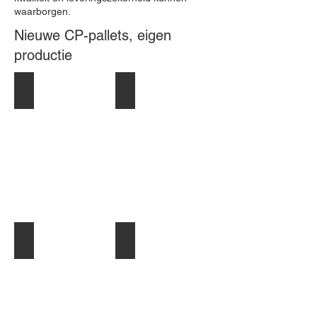
waarborgen.
Nieuwe CP-pallets, eigen
productie
CP-1 Pallet 1000x1200 mm, Nieuw HT-KD
CP-3 Pallet 1140x1140 mm, Nieuw HT-KD
CP-4 Pallet 1100x1300 mm, Nieuw HT-KD
CP-9 Pallet 1140x1140 mm, Nieuw HT-KD