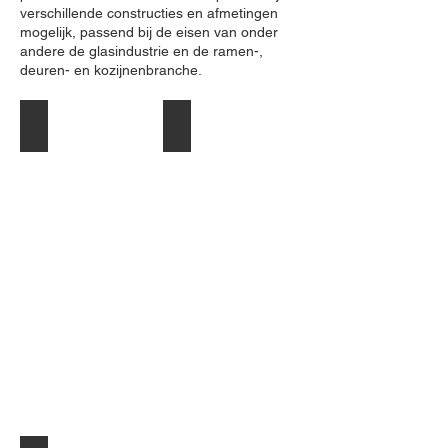
verschillende constructies en afmetingen
mogelijk, passend bij de eisen van onder
andere de glasindustrie en de ramen-,
deuren- en kozijnenbranche.
Glasbok 800 x 1000 x 1400 mm, middelzwaar
Transportbok 1000 x 1600 x 1600 mm, mee