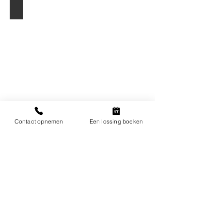
Transportbok 800 x 1200 x 1200 mm, licht
Contact opnemen
Een lossing boeken
KLOEK
PALLETS KAMPEN B.V.
Eckertstraat 26,
8263 CB, Kampen, Nederland