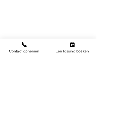
Contact opnemen
Een lossing boeken
KLOEK
PALLETS KAMPEN B.V.
Eckertstraat 26,
8263 CB, Kampen, Nederland
Volg ons