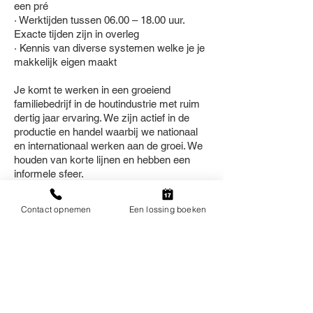
een pré
· Werktijden tussen 06.00 – 18.00 uur.
Exacte tijden zijn in overleg
· Kennis van diverse systemen welke je je
makkelijk eigen maakt
Je komt te werken in een groeiend
familiebedrijf in de houtindustrie met ruim
dertig jaar ervaring. We zijn actief in de
productie en handel waarbij we nationaal
en internationaal werken aan de groei. We
houden van korte lijnen en hebben een
informele sfeer.
Enthousiast? Stuur je CV naar
Contact opnemen
Een lossing boeken
HR@kloekpallets.com
of bel naar de
afdeling HR via het telefoonnummer
06-
43040342
. We zien je sollicitatie met
enthousiasme tegemoet!
Online solliciteren >