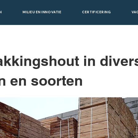
N
MILIEU EN INNOVATIE
CERTIFICERING
VA
kkingshout in diver
n en soorten